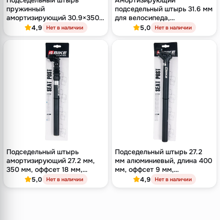
Подседельный штырь
Амортизирующий
пружинный
подседельный штырь 31.6 мм
амортизирующий 30.9×350
для велосипеда,
мм, алюминий, чёрный
одноболтовый, длина 350
4,9
5,0
Нет в наличии
Нет в наличии
мм, оффсет 18 мм, чёрный
Подседельный штырь
Подседельный штырь 27.2
амортизирующий 27.2 мм,
мм алюминиевый, длина 400
350 мм, оффсет 18 мм,
мм, оффсет 9 мм,
однополозный зажим,
двухболтовый замок, чёрный
5,0
4,9
Нет в наличии
Нет в наличии
алюминий