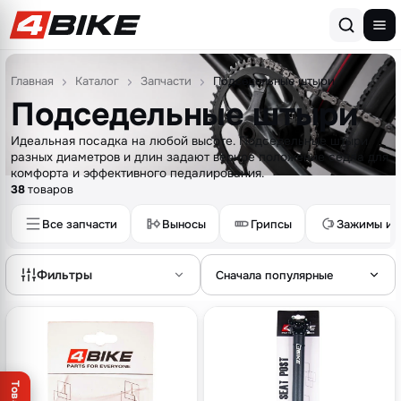
Перейти к содержимому
Главная
Каталог
Запчасти
Подседельные штыри
Подседельные штыри
Идеальная посадка на любой высоте. Подседельные штыри
разных диаметров и длин задают верное положение седла для
комфорта и эффективного педалирования.
38
товаров
Все запчасти
Выносы
Грипсы
Зажимы и 
Фильтры
Сначала популярные