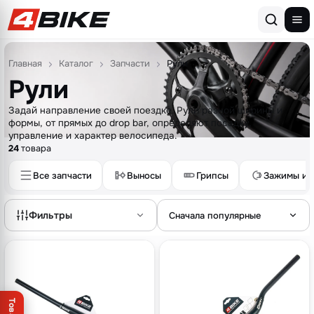
Перейти к содержимому
Главная
Каталог
Запчасти
Рули
Рули
Задай направление своей поездке. Рули разной ширины и
формы, от прямых до drop bar, определяют посадку,
управление и характер велосипеда.
24
товара
Все запчасти
Выносы
Грипсы
Зажимы и 
Фильтры
Сначала популярные