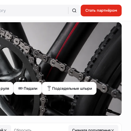
Стать партнёром
 руля
Педали
Подседельные штыри
ей
Сбросить
Сначала популярные