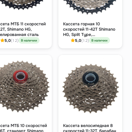
сета МТБ 11 скоростей
Кассета горная 10
42T, Shimano HG,
скоростей 11-42T Shimano
елированная сталь
HG, Split Type,
алюминиевый паук
5,0
(12)
5,0
(12)
В наличии
В наличии
сета МТБ 10 скоростей
Кассета велосипедная 8
36T, стандарт Shimano
скоростей 11-32T, барабан