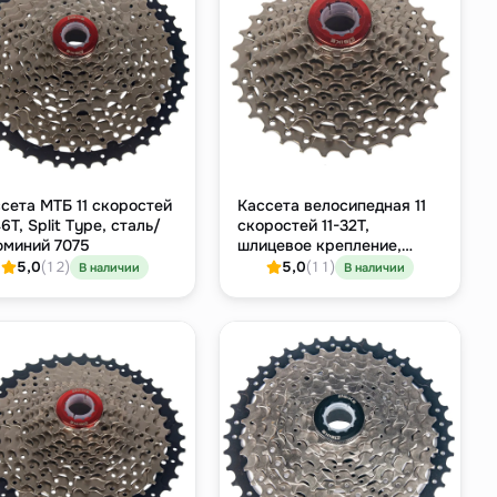
сета МТБ 11 скоростей
Кассета велосипедная 11
46T, Split Type, сталь/
скоростей 11-32T,
миний 7075
шлицевое крепление,
никелированная сталь
5,0
(12)
5,0
(11)
В наличии
В наличии