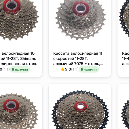
 велосипедная 10
Кассета велосипедная 11
Кас
ей 11-28T, Shimano
скоростей 11-28T,
11-
елированная сталь
алюминий 7075 + сталь,
алю
никелевое покрытие
,0
(11)
5,0
(11)
В наличии
В наличии