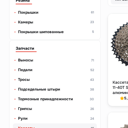
Резина
Покрышки
61
Камеры
23
Покрышки шипованные
5
Запчасти
Выносы
71
Педали
52
Тросы
43
Кассета
11-40T S
Подседельные штыри
38
алюмин
5
Тормозные принадлежности
30
Грипсы
26
Рули
24