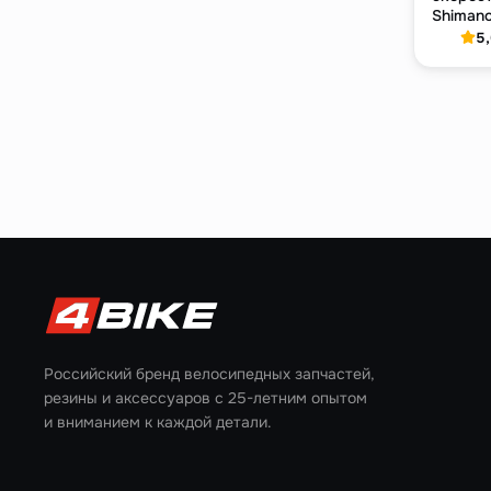
Shimano
никели
5
Российский бренд велосипедных запчастей,
резины и аксессуаров с 25-летним опытом
и вниманием к каждой детали.