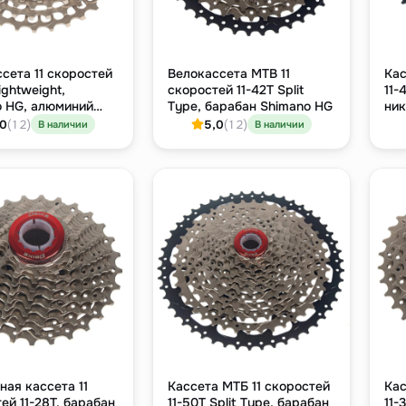
сета 11 скоростей
Велокассета MTB 11
Кас
ightweight,
скоростей 11-42T Split
11-
o HG, алюминий
Type, барабан Shimano HG
ник
,0
(12)
5,0
(12)
В наличии
В наличии
ая кассета 11
Кассета МТБ 11 скоростей
Кас
ей 11-28T, барабан
11-50T Split Type, барабан
11-