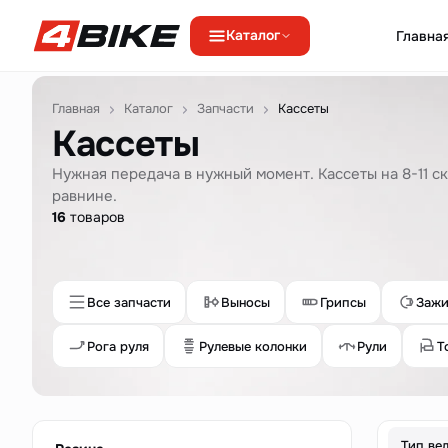
Каталог
Главна
Перейти к содержимому
Главная
Каталог
Запчасти
Кассеты
Кассеты
Нужная передача в нужный момент. Кассеты на 8-11 с
равнине.
16
товаров
Все запчасти
Выносы
Грипсы
Зажи
Рога руля
Рулевые колонки
Рули
Т
Тип ве