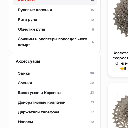
Кассеты
16
Рулевые колонки
15
Рога руля
10
Обмотки руля
8
Зажимы и адаптеры подседельного
6
штыря
Кассета
скорост
Аксессуары
HG, ник
5
Замки
36
Звонки
30
Велосумки и Корзины
23
Декоративные колпачки
12
Держатели телефона
12
Насосы
10