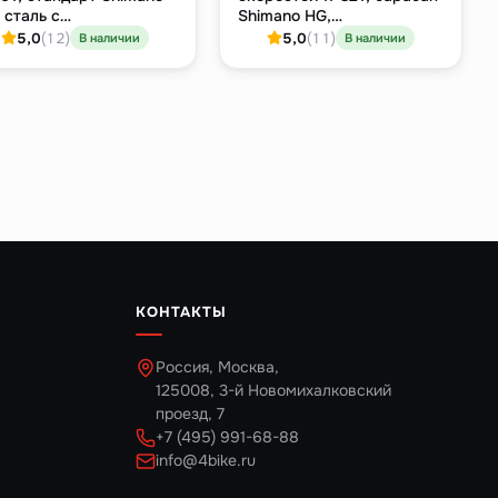
 сталь с
Shimano HG,
келированием
никелированная сталь
5,0
(12)
5,0
(11)
В наличии
В наличии
КОНТАКТЫ
Россия, Москва,
125008, 3-й Новомихалковский
проезд, 7
+7 (495) 991-68-88
info@4bike.ru