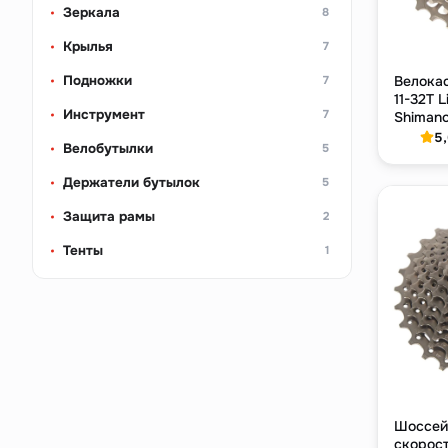
Зеркала
8
Крылья
7
Подножки
Велокас
7
11-32T L
Инструмент
7
Shiman
7075
5
Велобутылки
5
Держатели бутылок
5
Защита рамы
2
Тенты
1
Шоссейн
скорост