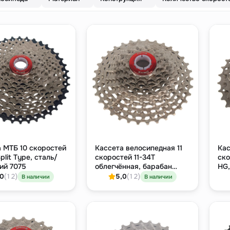
 МТБ 10 скоростей
Кассета велосипедная 11
Кас
plit Type, сталь/
скоростей 11-34T
ско
ий 7075
облегчённая, барабан
HG,
Shimano HG
,0
(12)
5,0
(12)
В наличии
В наличии