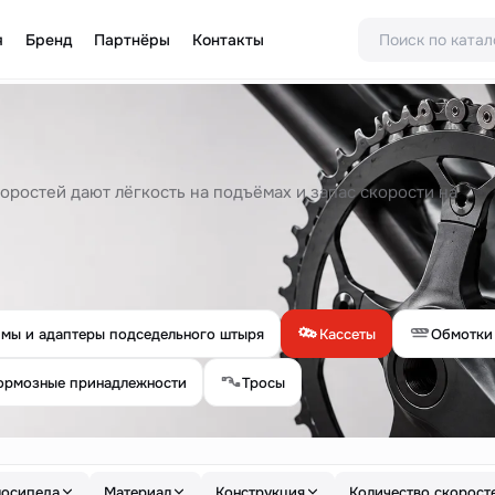
я
Бренд
Партнёры
Контакты
коростей дают лёгкость на подъёмах и запас скорости на
мы и адаптеры подседельного штыря
Кассеты
Обмотки
ормозные принадлежности
Тросы
лосипеда
Материал
Конструкция
Количество скорост