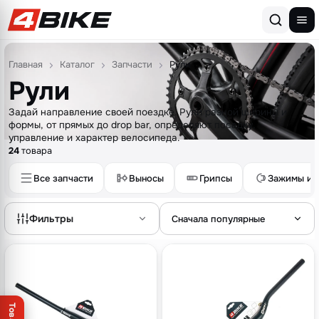
Перейти к содержимому
Главная
Каталог
Запчасти
Рули
Рули
Задай направление своей поездке. Рули разной ширины и
формы, от прямых до drop bar, определяют посадку,
управление и характер велосипеда.
24
товара
Все запчасти
Выносы
Грипсы
Зажимы и 
Фильтры
Сначала популярные