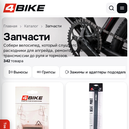
Перейти к содержимому
Главная
Каталог
Запчасти
Запчасти
Собери велосипед, который слушается тебя. Компоненты и
расходники для апгрейда, ремонта и точной настройки: от
трансмиссии до руля и тормозов.
342
товара
Выносы
Грипсы
Зажимы и адаптеры подседельн