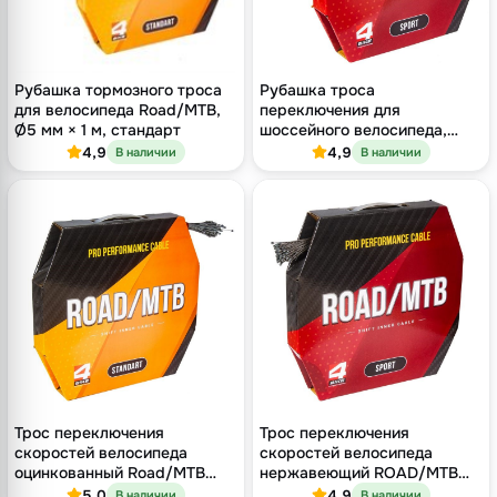
Рубашка тормозного троса
Рубашка троса
для велосипеда Road/MTB,
переключения для
Ø5 мм × 1 м, стандарт
шоссейного велосипеда,
Ø4.5 мм × 1 м
4,9
4,9
В наличии
В наличии
Трос переключения
Трос переключения
скоростей велосипеда
скоростей велосипеда
оцинкованный Road/MTB
нержавеющий ROAD/MTB
Standard, Ø1.1 мм × 2100 мм
Sport, Ø1.1 мм × 2100 мм
5,0
4,9
В наличии
В наличии