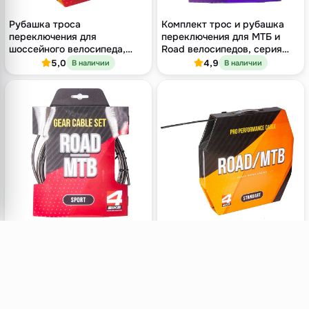
Рубашка троса
Комплект трос и рубашка
переключения для
переключения для МТБ и
шоссейного велосипеда,
Road велосипедов, серия
Ø4.5 мм × 50 м, бухта
RACE, нержавеющая сталь
5,0
4,9
В наличии
В наличии
Комплект трос и рубашка
Рубашка тормозного троса
переключения для
велосипеда MTB/Road, Ø5
велосипеда МТБ и Road,
мм, бухта 50 м, чёрная
нержавейка, серия SPORT (с
5,0
4,9
В наличии
В наличии
концевиками)