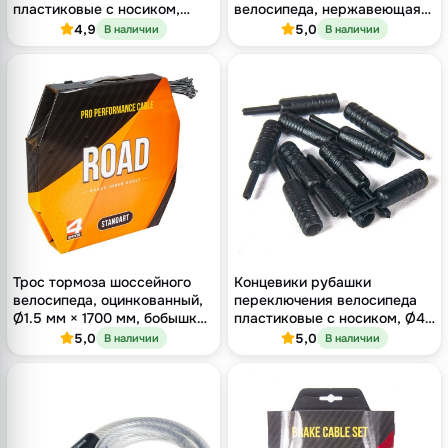
пластиковые с носиком,
велосипеда, нержавеющая
Ø4.5 мм, упаковка 200 штук
сталь 1.5 мм, рубашка 5 мм,
4,9
5,0
В наличии
В наличии
серия Road Race
Трос тормоза шоссейного
Концевики рубашки
велосипеда, оцинкованный,
переключения велосипеда
Ø1.5 мм × 1700 мм, бобышка
пластиковые с носиком, Ø4
Shimano, бухта 100 шт
мм, 200 штук в банке
5,0
5,0
В наличии
В наличии