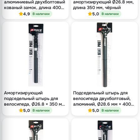
алюминиевый двухболтовый
амортизирующий Ø26.8 мм,
кованый замок, длина 400
длина 350 мм, чёрный
мм, оффсет 9 мм, чёрный
4,9
5,0
В наличии
В наличии
Амортизирующий
Подседельный штырь для
подседельный штырь для
велосипеда двухболтовый,
велосипеда, Ø26.8 × 350 мм,
алюминий, Ø28.6 мм × 400
оффсет 18 мм, одноболтовый
мм, оффсет 15 мм
5,0
5,0
В наличии
В наличии
замок, чёрный