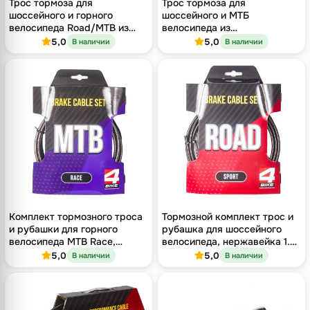
Трос тормоза для
Трос тормоза для
шоссейного и горного
шоссейного и МТБ
велосипеда Road/MTB из
велосипеда из
нержавеющей стали, Ø1.5
нержавеющей стали, Ø1.5
5,0
5,0
В наличии
В наличии
мм × 1700 мм, бухта 100 шт
мм × 1700 мм, бухта 100 шт
Комплект тормозного троса
Тормозной комплект трос и
и рубашки для горного
рубашка для шоссейного
велосипеда MTB Race,
велосипеда, нержавейка 1.5
нержавейка, с фурнитурой
мм, серия Road Sport
5,0
5,0
В наличии
В наличии