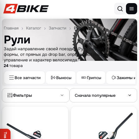
Перейти к содержимому
Главная
Каталог
Запчасти
Рули
Рули
Задай направление своей поездке. Рули разной ширины и
формы, от прямых до drop bar, определяют посадку,
управление и характер велосипеда.
24
товара
Все запчасти
Выносы
Грипсы
Зажимы и 
Фильтры
Сначала популярные