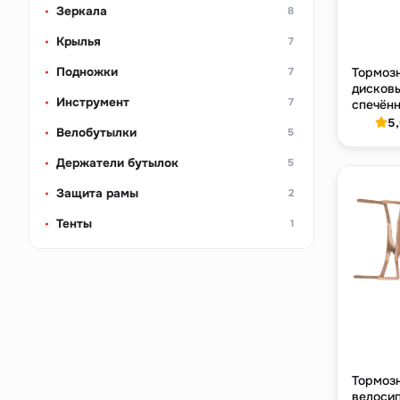
Зеркала
8
Крылья
7
Подножки
Тормоз
7
дисков
Инструмент
7
спечённ
металл
5
Велобутылки
5
теплоо
Держатели бутылок
5
Защита рамы
2
Тенты
1
Тормоз
велоси