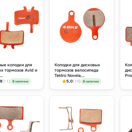
ные колодки для
Колодки для дисковых
Кол
х тормозов Avid и
тормозов велосипеда
дис
Tektro Novela,
Pro
таллический
органический компаунд
ко
,9
(11)
5,0
(10)
В наличии
В наличии
нд