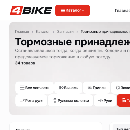
Каталог
Главна
Перейти к содержимому
Главная
Каталог
Запчасти
Тормозные принадлежнос
Тормозные принадле
Останавливаешься тогда, когда решил ты. Колодки и
предсказуемое торможение в любую погоду.
34
товара
Все запчасти
Выносы
Грипсы
Зажи
Рога руля
Рулевые колонки
Рули
Т
Тип ве