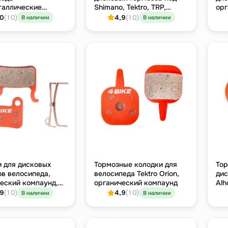
таллические
Shimano, Tektro, TRP,
орг
е, под тормоза
полуметаллический
(дл
,0
(10)
4,9
(10)
В наличии
В наличии
компаунд
Pro
 для дисковых
Тормозные колодки для
Тор
в велосипеда,
велосипеда Tektro Orion,
дис
еский компаунд,
органический компаунд
Alh
mano / TRP
ко
,9
(10)
4,9
(10)
В наличии
В наличии