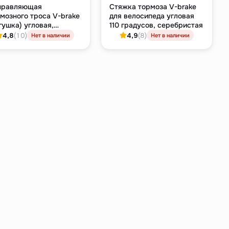
правляющая
Стяжка тормоза V-brake
мозного троса V-brake
для велосипеда угловая
гушка) угловая,
110 градусов, серебристая
ебристая
4,8
(10)
4,9
(8)
Нет в наличии
Нет в наличии