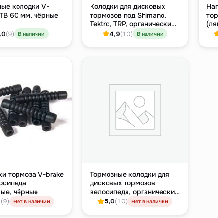
ные колодки V-
Колодки для дисковых
На
TB 60 мм, чёрные
тормозов под Shimano,
тор
Tektro, TRP, органический
(ля
компаунд
сер
,0
(9)
4,9
(10)
В наличии
В наличии
и тормоза V-brake
Тормозные колодки для
осипеда
дисковых тормозов
вые, чёрные
велосипеда, органический
компаунд, для Avid
9
(9)
5,0
(10)
Нет в наличии
Нет в наличии