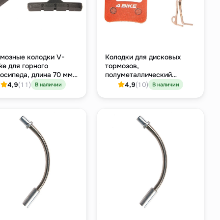
мозные колодки V-
Колодки для дисковых
ke для горного
тормозов,
осипеда, длина 70 мм,
полуметаллический
рные
компаунд, для Shimano и
4,9
(11)
4,9
(10)
В наличии
В наличии
TRP