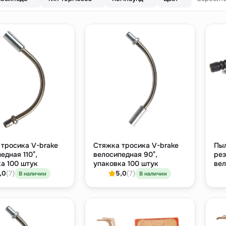
тросика V-brake
Стяжка тросика V-brake
Пыл
едная 110°,
велосипедная 90°,
рез
а 100 штук
упаковка 100 штук
вел
шт
,0
(7)
5,0
(7)
В наличии
В наличии