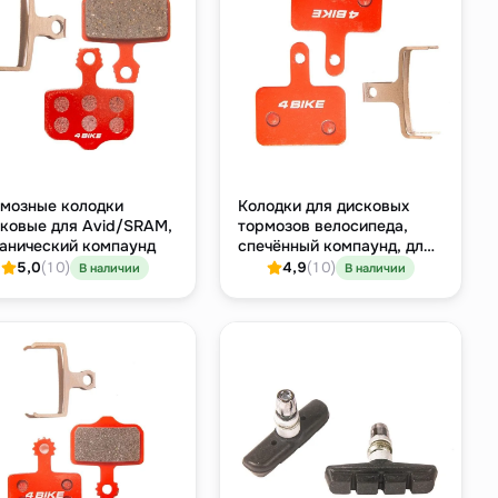
мозные колодки
Колодки для дисковых
ковые для Avid/SRAM,
тормозов велосипеда,
анический компаунд
спечённый компаунд, для
Shimano / Tektro / Promax
5,0
(10)
4,9
(10)
В наличии
В наличии
/ TRP