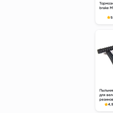
Тормоз
brake M
5
Пыльник
для вел
резино
4,