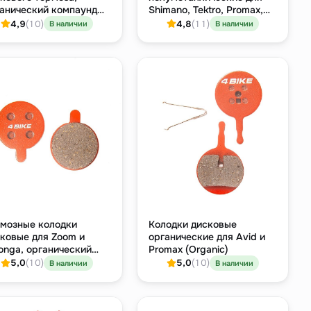
анический компаунд
Shimano, Tektro, Promax,
я Shimano, Tektro,
TRP
4,9
(10)
4,8
(11)
В наличии
В наличии
max, TRP)
мозные колодки
Колодки дисковые
ковые для Zoom и
органические для Avid и
onga, органический
Promax (Organic)
мпаунд
5,0
(10)
5,0
(10)
В наличии
В наличии