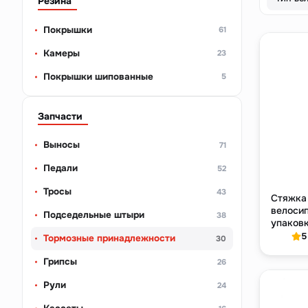
Резина
Покрышки
61
Камеры
23
Покрышки шипованные
5
Запчасти
Выносы
71
Педали
52
Тросы
43
Стяжка 
велосип
Подседельные штыри
38
упаковк
5
Тормозные принадлежности
30
Грипсы
26
Рули
24