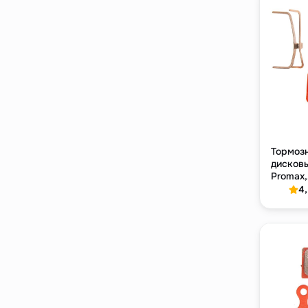
Тормоз
дисковы
Promax,
полуме
4
компау