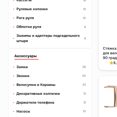
Кассеты
16
Рулевые колонки
15
Рога руля
10
Обмотки руля
8
Зажимы и адаптеры подседельного
6
штыря
Стяжка
для вел
Аксессуары
90 град
5
Замки
36
Звонки
30
Велосумки и Корзины
23
Декоративные колпачки
12
Держатели телефона
12
Насосы
10