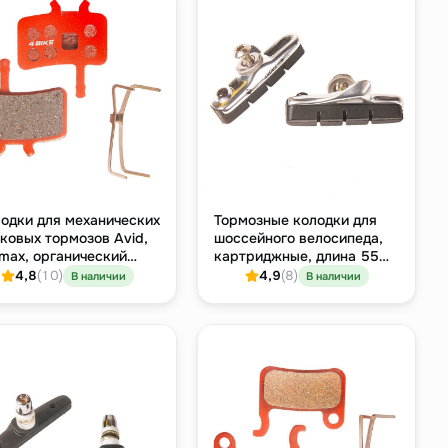
одки для механических
Тормозные колодки для
ковых тормозов Avid,
шоссейного велосипеда,
max, органический
картриджные, длина 55
мпаунд
мм
4,8
(10)
4,9
(8)
В наличии
В наличии