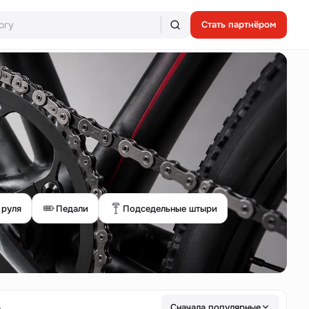
Стать партнёром
 руля
Педали
Подседельные штыри
ь
Сначала популярные