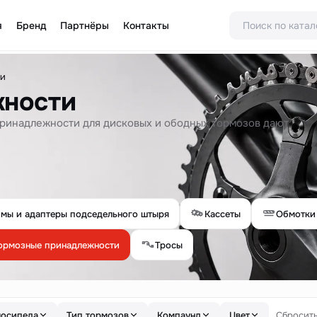
я
Бренд
Партнёры
Контакты
ти
жности
 принадлежности для дисковых и ободных тормозов дают
мы и адаптеры подседельного штыря
Кассеты
Обмотки
ормозные принадлежности
Тросы
лосипеда
Тип тормозов
Компаунд
Цвет
Сбросит