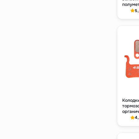
полуме
дисковы
5
Hayes
Колодки
тормозо
органич
для Shi
4