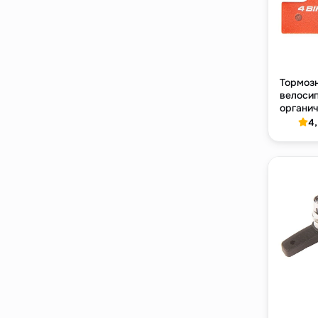
Тормоз
велосип
органи
4