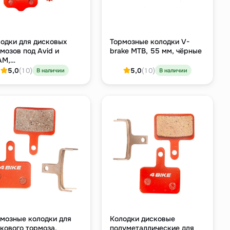
одки для дисковых
Тормозные колодки V-
мозов под Avid и
brake MTB, 55 мм, чёрные
AM,
аллокерамический
5,0
(10)
5,0
(10)
В наличии
В наличии
мпаунд
мозные колодки для
Колодки дисковые
кового тормоза,
полуметаллические для