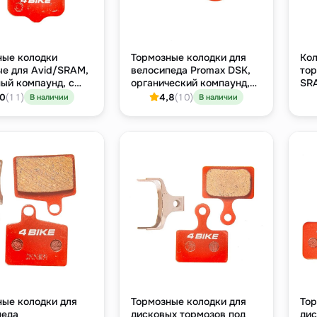
ные колодки
Тормозные колодки для
Кол
ые для Avid/SRAM,
велосипеда Promax DSK,
тор
ый компаунд, с
органический компаунд,
SR
ическим
дисковые
мет
,0
(11)
4,8
(10)
В наличии
В наличии
тводом
ко
ные колодки для
Тормозные колодки для
Тор
педа
дисковых тормозов под
дис