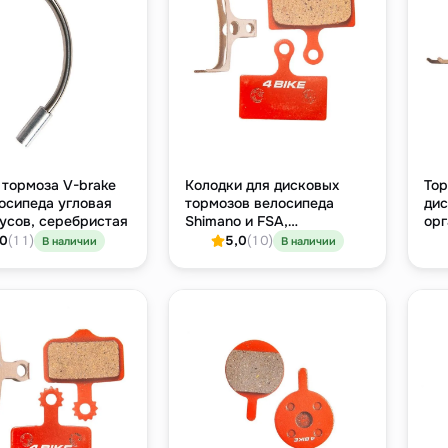
 тормоза V-brake
Колодки для дисковых
Тор
осипеда угловая
тормозов велосипеда
дис
усов, серебристая
Shimano и FSA,
орг
полуметаллический
,0
(11)
5,0
(10)
В наличии
В наличии
компаунд