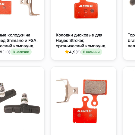
ные колодки на
Колодки дисковые для
Тор
ед Shimano и FSA,
Hayes Stroker,
bra
ческий компаунд
органический компаунд
вел
чё
,9
(10)
4,9
(8)
В наличии
В наличии