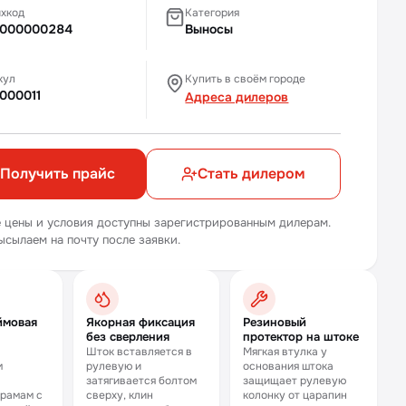
хкод
Категория
000000284
Выносы
кул
Купить в своём городе
000011
Адреса дилеров
Получить прайс
Стать дилером
 цены и условия доступны зарегистрированным дилерам.
ысылаем на почту после заявки.
ймовая
Якорная фиксация
Резиновый
без сверления
протектор на штоке
Шток вставляется в
Мягкая втулка у
м
рулевую и
основания штока
затягивается болтом
защищает рулевую
 рамам с
сверху, клин
колонку от царапин