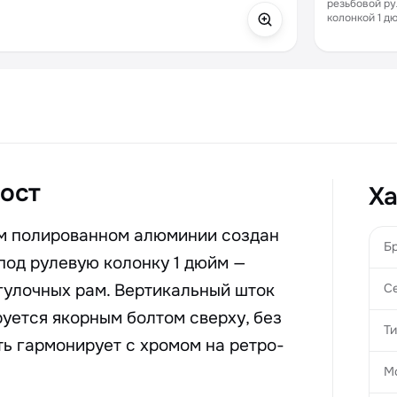
резьбовой р
колонкой 1 д
рост
Ха
ом полированном алюминии создан
Б
под рулевую колонку 1 дюйм —
гулочных рам. Вертикальный шток
С
руется якорным болтом сверху, без
Т
ь гармонирует с хромом на ретро-
М