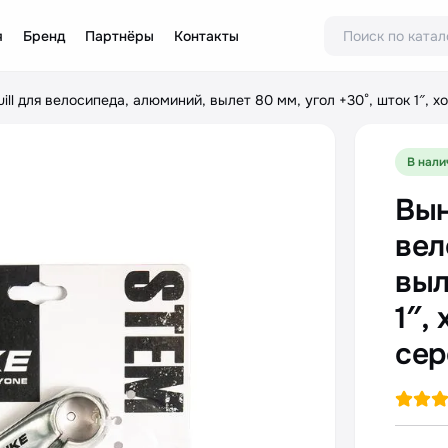
я
Бренд
Партнёры
Контакты
ill для велосипеда, алюминий, вылет 80 мм, угол +30°, шток 1″, 
В нали
Вын
вел
выл
1″,
сер