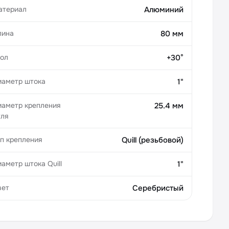
атериал
Алюминий
лина
80 мм
гол
+30°
иаметр штока
1"
иаметр крепления
25.4 мм
уля
п крепления
Quill (резьбовой)
аметр штока Quill
1"
вет
Серебристый