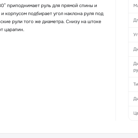
30° приподнимает руль для прямой спины и
М
и корпусом подбирает угол наклона руля под
Д
еские рули того же диаметра. Снизу на штоке
т царапин.
У
Д
Д
р
Ти
Ди
Ц