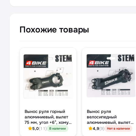
Похожие товары
Вынос руля горный
Вынос руля
алюминиевый, вылет
велосипедный
75 мм, угол +6°, хомут
алюминиевый, вылет
Ø31.8 мм, шток 28.6
110 мм, угол +17°,
5,0
(11)
4,9
(9)
В наличии
Нет в наличии
мм, чёрный
хомут 25.4 мм,