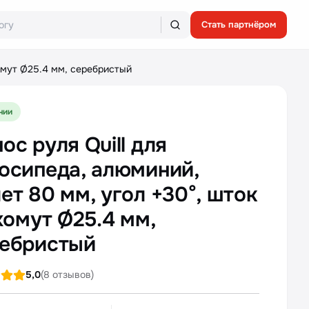
Стать партнёром
хомут Ø25.4 мм, серебристый
чии
ос руля Quill для
осипеда, алюминий,
ет 80 мм, угол +30°, шток
 хомут Ø25.4 мм,
ебристый
5,0
(8 отзывов)