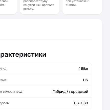
улевой
распирает трубу
при установке и
юйм.
изнутри, не царапает
снятии.
резьбу.
рактеристики
ренд
4Bike
ерия
HS
ип велосипеда
Гибрид / городской
одель
HS-C80