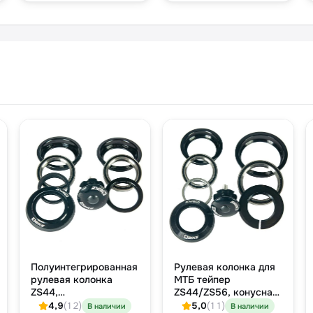
чёрный
безрезьбовой шток 1-
1/8″
Полуинтегрированная
Рулевая колонка для
рулевая колонка
МТБ тейпер
ZS44,
ZS44/ZS56, конусная
промподшипники,
вилка 1.5 → 1 1/8
4,9
(12)
5,0
(11)
В наличии
В наличии