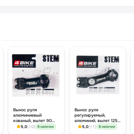
Вынос руля
Вынос руля
алюминиевый
регулируемый,
кованый, вылет 90
алюминий, вылет 125
мм, угол +7°, хомут
мм, угол 0-60°, под
5,0
(10)
5,0
(11)
В наличии
В наличии
31.8 мм, шток 28.6 мм,
Ø31.8 мм,