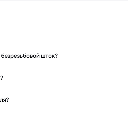
 безрезьбовой шток?
й?
ля?