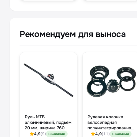
чёрный
Рекомендуем для выноса
Руль МТБ
Рулевая колонка
алюминиевый, подъём
велосипедная
20 мм, ширина 760
полуинтегрированная
мм, посадка 31.8 мм,
ZS44 1-1/8″, насыпные
4,9
(9)
4,9
(11)
В наличии
В наличии