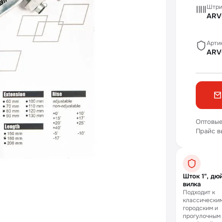
Штри
ARV
Арти
ARV
Оптовые
Прайс в
Шток 1", дю
вилка
Подходит к
классически
городским и
прогулочным