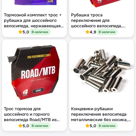
Тормозной комплект трос +
Рубашка троса
рубашка для шоссейного
переключения для
велосипеда, нержавеющая
шоссейного велосипеда,
сталь 1.5 мм, рубашка 5 мм,
Ø4.5 мм × 1 м
5,0
4,9
В наличии
В наличии
серия Road Race
Трос тормоза для
Концевики рубашки
шоссейного и горного
переключения велосипеда
велосипеда Road/MTB из
металлические без носика,
нержавеющей стали, Ø1.5
Ø4.5 мм, 200 штук
5,0
5,0
В наличии
В наличии
мм × 1700 мм, бухта 100 шт