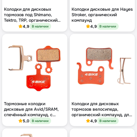
Колодки для дисковых
Колодки дисковые для Hayes
тормозов под Shimano,
Stroker, органический
Tektro, TRP, органический
компаунд
компаунд
4,9
4,9
В наличии
В наличии
Тормозные колодки
Колодки для дисковых
дисковые для Avid/SRAM,
тормозов велосипеда,
спечённый компаунд, с
органический компаунд, для
металлическим
Shimano / TRP
5,0
4,9
В наличии
В наличии
теплоотводом