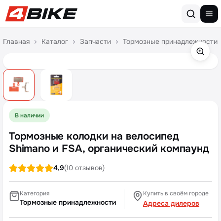
Перейти к содержимому
Главная
Каталог
Запчасти
Тормозные принадлежности
В наличии
Тормозные колодки на велосипед
Shimano и FSA, органический компаунд
4,9
(10 отзывов)
Категория
Купить в своём городе
Тормозные принадлежности
Адреса дилеров