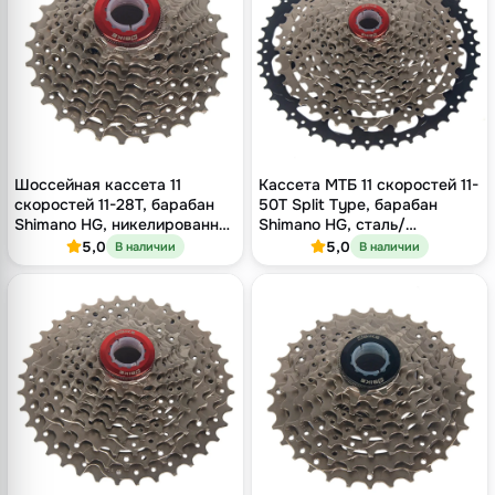
Шоссейная кассета 11
Кассета МТБ 11 скоростей 11-
скоростей 11-28T, барабан
50T Split Type, барабан
Shimano HG, никелированная
Shimano HG, сталь/
сталь
алюминий
5,0
5,0
В наличии
В наличии