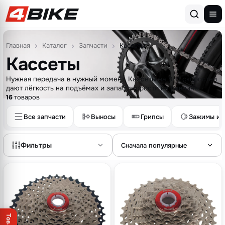
Перейти к содержимому
Главная
Каталог
Запчасти
Кассеты
Кассеты
Нужная передача в нужный момент. Кассеты на 8-11 скоростей
дают лёгкость на подъёмах и запас скорости на равнине.
16
товаров
Все запчасти
Выносы
Грипсы
Зажимы и 
Фильтры
Сначала популярные