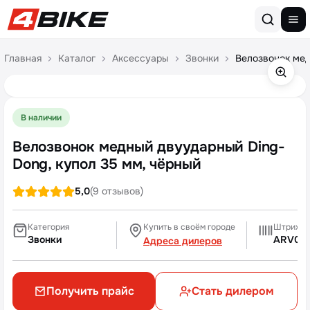
Перейти к содержимому
Главная
Каталог
Аксессуары
Звонки
Велозвонок мед
В наличии
Велозвонок медный двуударный Ding-
Dong, купол 35 мм, чёрный
5,0
(9 отзывов)
Категория
Купить в своём городе
Штрихко
Звонки
ARV00
Адреса дилеров
Получить прайс
Стать дилером