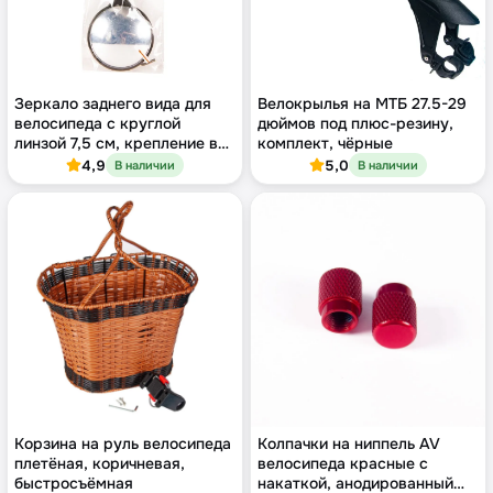
Зеркало заднего вида для
Велокрылья на МТБ 27.5-29
велосипеда с круглой
дюймов под плюс-резину,
линзой 7,5 см, крепление в
комплект, чёрные
торец руля 17-24 мм
4,9
5,0
В наличии
В наличии
Корзина на руль велосипеда
Колпачки на ниппель AV
плетёная, коричневая,
велосипеда красные с
быстросъёмная
накаткой, анодированный