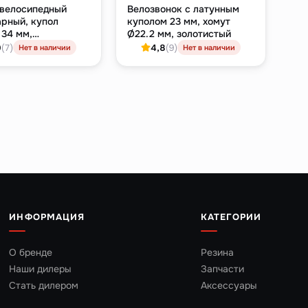
 велосипедный
Велозвонок с латунным
арный, купол
куполом 23 мм, хомут
 34 мм,
Ø22.2 мм, золотистый
тый, хомут 22.2 мм
9
(7)
4,8
(9)
Нет в наличии
Нет в наличии
ИНФОРМАЦИЯ
КАТЕГОРИИ
О бренде
Резина
Наши дилеры
Запчасти
Стать дилером
Аксессуары