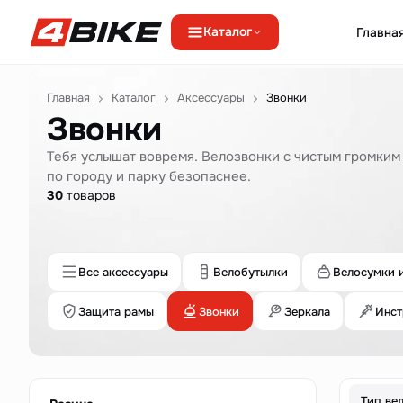
Каталог
Главна
Перейти к содержимому
Главная
Каталог
Аксессуары
Звонки
Звонки
Тебя услышат вовремя. Велозвонки с чистым громки
по городу и парку безопаснее.
30
товаров
Все аксессуары
Велобутылки
Велосумки 
Защита рамы
Звонки
Зеркала
Инст
Тип ве