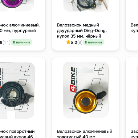
онок алюминиевый,
Велозвонок медный
Вел
40 мм, пурпурный
двуударный Ding-Dong,
куп
купол 35 мм, чёрный
,8
(11)
5,0
(9)
В наличии
В наличии
онок поворотный
Велозвонок алюминиевый
Зво
иевый купол 46
золотистый 40 мм,
куп