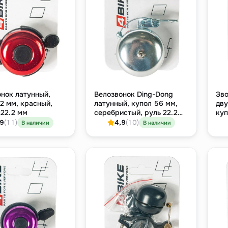
нок латунный,
Велозвонок Ding-Dong
Зво
2 мм, красный,
латунный, купол 56 мм,
дву
22.2 мм
серебристый, руль 22.2
куп
мм
гол
,9
(11)
4,9
(10)
В наличии
В наличии