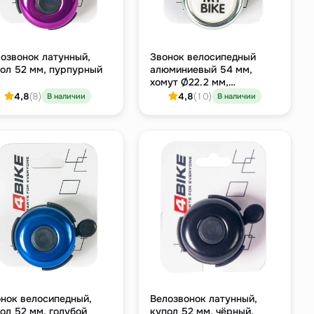
озвонок латунный,
Звонок велосипедный
ол 52 мм, пурпурный
алюминиевый 54 мм,
хомут Ø22.2 мм,
серебристый
4,8
(8)
4,8
(10)
В наличии
В наличии
нок велосипедный,
Велозвонок латунный,
ол 52 мм, голубой
купол 52 мм, чёрный,