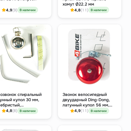
хомут Ø22.2 мм
4,9
(9)
4,8
(11)
В наличии
В наличии
озвонок спиральный
Звонок велосипедный
унный купол 30 мм,
двуударный Ding-Dong,
ебристый,
латунный купол 56 мм,
омированный
красный, хомут 22.2 мм
4,8
(8)
4,9
(11)
В наличии
В наличии