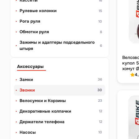
Кассеты
16
Рулевые колонки
15
Рога руля
10
Обмотки руля
8
Зажимы и адаптеры подседельного
6
штыря
Велозво
купол 5
Аксессуары
хомут Ø
4
Замки
36
Звонки
30
Велосумки и Корзины
23
Декоративные колпачки
12
Держатели телефона
12
Насосы
10