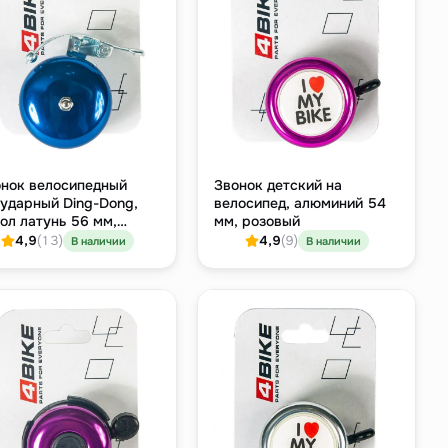
нок велосипедный
Звонок детский на
ударный Ding-Dong,
велосипед, алюминий 54
ол латунь 56 мм,
мм, розовый
убой, хомут 22.2 мм
4,9
(13)
4,9
(9)
В наличии
В наличии