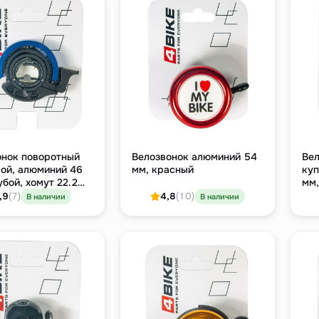
онок поворотный
Велозвонок алюминий 54
Вел
вой, алюминий 46
мм, красный
куп
убой, хомут 22.2
мм,
,9
(7)
4,8
(10)
В наличии
В наличии