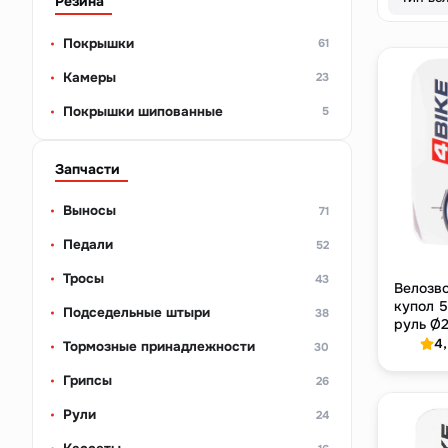
Резина
Покрышки
61
Камеры
23
Покрышки шипованные
5
Запчасти
Выносы
71
Педали
52
Тросы
43
Велозв
купол 5
Подседельные штыри
38
руль Ø2
4
Тормозные принадлежности
30
Грипсы
26
Рули
24