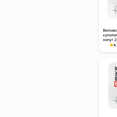
Велозв
куполом
хомут 2
4