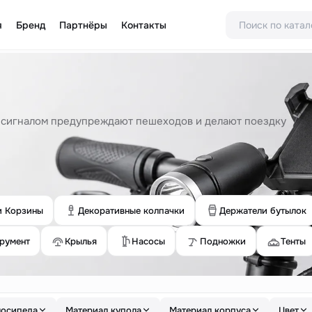
я
Бренд
Партнёры
Контакты
м сигналом предупреждают пешеходов и делают поездку
и Корзины
Декоративные колпачки
Держатели бутылок
румент
Крылья
Насосы
Подножки
Тенты
лосипеда
Материал купола
Материал корпуса
Цвет