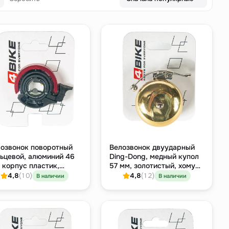
озвонок поворотный
Велозвонок двуударный
ьцевой, алюминий 46
Ding-Dong, медный купол
 корпус пластик,
57 мм, золотистый, хомут
асный
22.2 мм
4,8
(10)
4,8
(12)
В наличии
В наличии