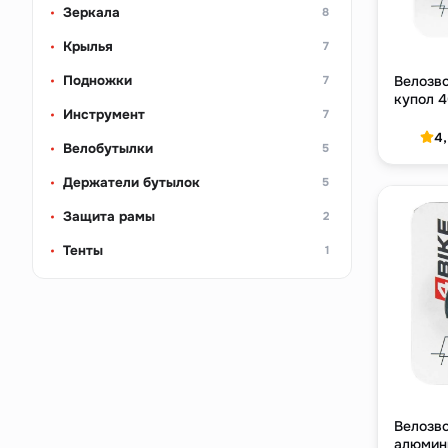
Зеркала
8
Крылья
7
Подножки
Велозв
7
купол 
Инструмент
7
4
Велобутылки
5
Держатели бутылок
5
Защита рамы
2
Тенты
1
Велозв
алюмин