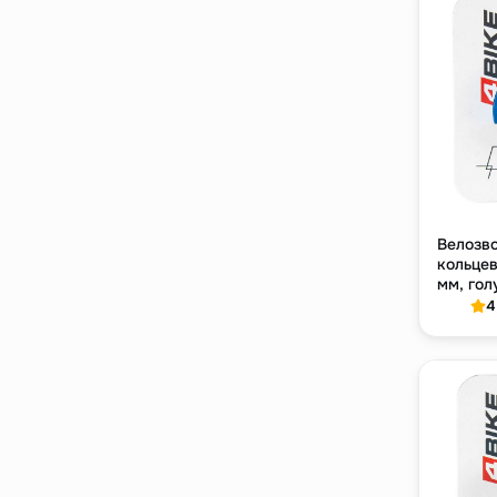
Велозв
кольце
мм, гол
мм
4