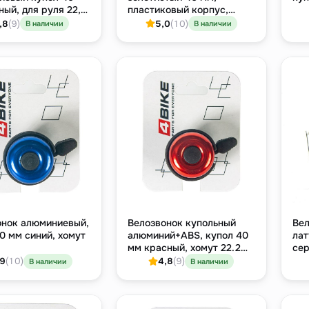
ный, для руля 22,2
пластиковый корпус,
хомут 22.2 мм
,8
(9)
5,0
(10)
В наличии
В наличии
онок алюминиевый,
Велозвонок купольный
Вел
0 мм синий, хомут
алюминий+ABS, купол 40
лат
мм красный, хомут 22.2
сер
мм
хр
,9
(10)
4,8
(9)
В наличии
В наличии