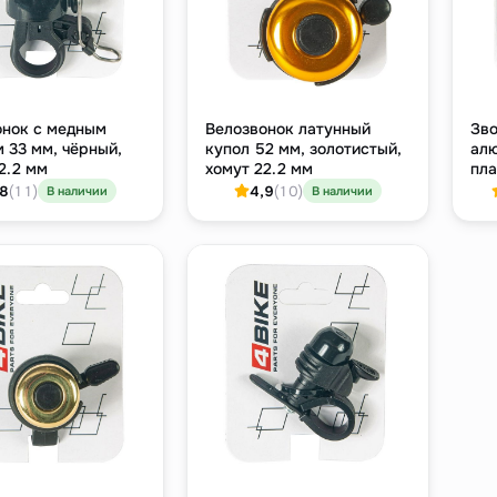
онок с медным
Велозвонок латунный
Зво
 33 мм, чёрный,
купол 52 мм, золотистый,
алю
2.2 мм
хомут 22.2 мм
пла
сер
,8
(11)
4,9
(10)
В наличии
В наличии