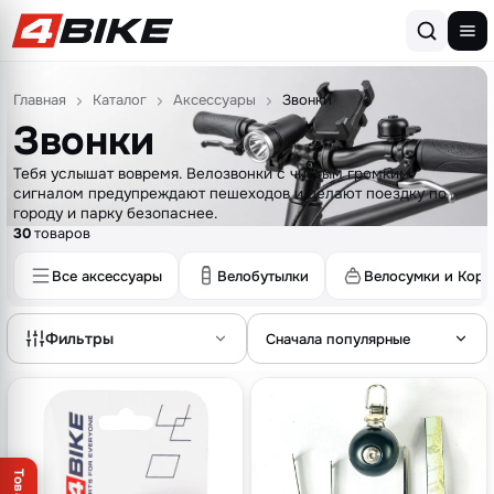
Перейти к содержимому
Главная
Каталог
Аксессуары
Звонки
Звонки
Тебя услышат вовремя. Велозвонки с чистым громким
сигналом предупреждают пешеходов и делают поездку по
городу и парку безопаснее.
30
товаров
Все аксессуары
Велобутылки
Велосумки и Корз
Фильтры
Сначала популярные