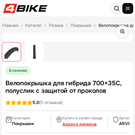
Перейти к содержимому
Главная
Каталог
Резина
Покрышки
Велопокрышка для
В наличии
Велопокрышка для гибрида 700×35С,
полуслик с защитой от проколов
5,0
(11 отзывов)
Категория
Купить в своём городе
Артикул
Покрышки
ARV000
Адреса дилеров