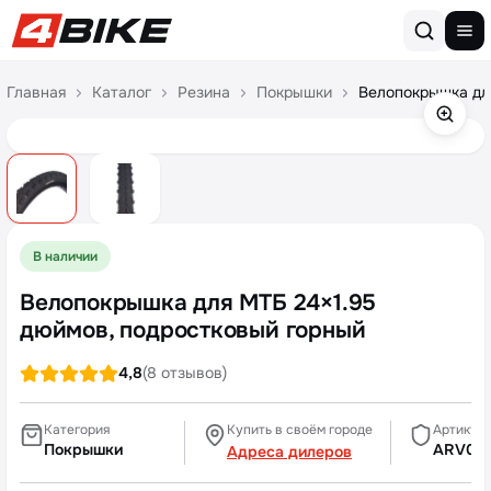
Перейти к содержимому
Главная
Каталог
Резина
Покрышки
Велопокрышка дл
В наличии
Велопокрышка для МТБ 24×1.95
дюймов, подростковый горный
4,8
(8 отзывов)
Категория
Купить в своём городе
Артикул
Покрышки
ARV00
Адреса дилеров