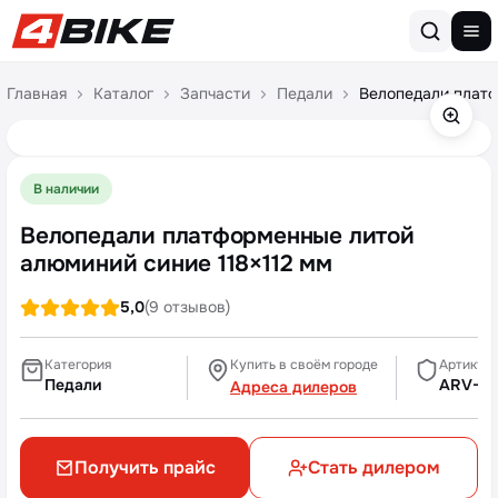
Перейти к содержимому
Главная
Каталог
Запчасти
Педали
Велопедали платф
В наличии
Велопедали платформенные литой
алюминий синие 118×112 мм
5,0
(9 отзывов)
Категория
Купить в своём городе
Артикул
Педали
ARV-M
Адреса дилеров
Получить прайс
Стать дилером