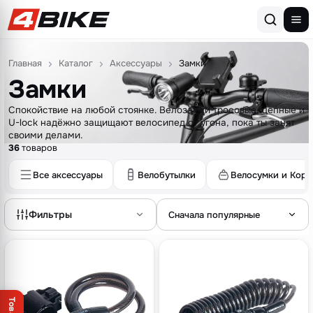
Перейти к содержимому
Главная
Каталог
Аксессуары
Замки
Замки
Спокойствие на любой стоянке. Велозамки тросовые, цепные и
U-lock надёжно защищают велосипед от угона, пока ты занят
своими делами.
36
товаров
Все аксессуары
Велобутылки
Велосумки и Корз
Фильтры
Сначала популярные