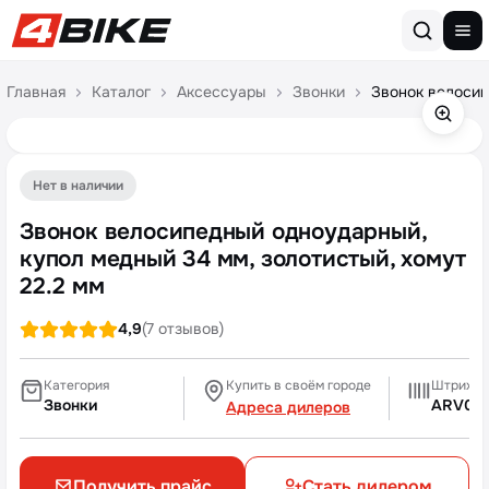
Перейти к содержимому
Главная
Каталог
Аксессуары
Звонки
Звонок велосип
Нет в наличии
Звонок велосипедный одноударный,
купол медный 34 мм, золотистый, хомут
22.2 мм
4,9
(7 отзывов)
Категория
Купить в своём городе
Штрихко
Звонки
ARV00
Адреса дилеров
Получить прайс
Стать дилером