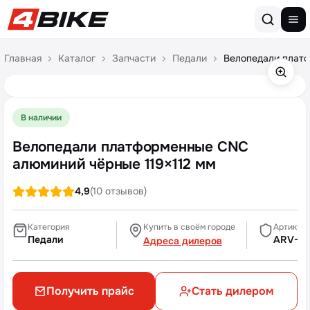
Перейти к содержимому
Главная
Каталог
Запчасти
Педали
Велопедали платф
В наличии
Велопедали платформенные CNC
алюминий чёрные 119×112 мм
4,9
(10 отзывов)
Категория
Купить в своём городе
Артикул
Педали
ARV-M
Адреса дилеров
Получить прайс
Стать дилером