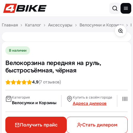
Перейти к содержимому
Главная
Каталог
Аксессуары
Велосумки и Корзины
В
В наличии
Велокорзина передняя на руль,
быстросъёмная, чёрная
4,9
(7 отзывов)
Категория
Купить в своём городе
Шт
Велосумки и Корзины
A
Адреса дилеров
Получить прайс
Стать дилером