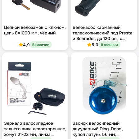
Цепной велозамок с ключом,
Велонасос карманный
цепь 8×1000 мм, чёрный
телескопический под Presta
и Schrader, до 120 psi, с
креплением на раму
4,9
5,0
В наличии
В наличии
Зеркало велосипедное
Звонок велосипедный
заднего вида левостороннее,
двуударный Ding-Dong,
хомут 21-23 мм, линза
купол латунь 56 мм,