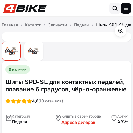
Перейти к содержимому
Главная
Каталог
Запчасти
Педали
Шипы SPD-SL для 
В наличии
Шипы SPD-SL для контактных педалей,
плавание 6 градусов, чёрно-оранжевые
4,8
(10 отзывов)
Категория
Купить в своём городе
Артикул
Педали
ARV-P6
Адреса дилеров