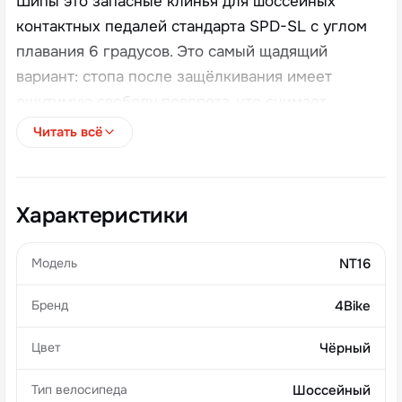
Шипы это запасные клинья для шоссейных
контактных педалей стандарта SPD-SL с углом
плавания 6 градусов. Это самый щадящий
вариант: стопа после защёлкивания имеет
ощутимую свободу поворота, что снимает
нагрузку с коленного сустава и подходит для
Читать всё
длинных тренировок, любительского катания и
райдеров с особенностями посадки.
Характеристики
Совместимы с системой Shimano SPD-SL.
Модель
NT16
Бренд
4Bike
Цвет
Чёрный
Тип велосипеда
Шоссейный