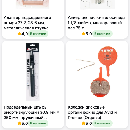
Адаптер подседельного
Анкер для вилки велосипеда
штыря 27.2, 28.6 мм,
1 1/8 дюйма, многоразовый,
металлическая втулка-
вес 75 г
переходник, серебристый
4,9
5,0
В наличии
В наличии
Подседельный штырь
Колодки дисковые
амортизирующий 30.9 мм ×
органические для Avid и
350 мм, пружинный,
Promax (Organic)
алюминий, чёрный
5,0
5,0
В наличии
В наличии