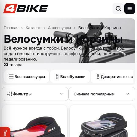
Перейти к содержимому
Главная
Каталог
Аксессуары
Велосумки и Корзины
Велосумки и Корзины
Всё нужное всегда с тобой. Велосумки на раму, руль и под
седло вмещают инструмент, телефон и мелочи, не мешая
педалированию.
23
товара
Все аксессуары
Велобутылки
Декоративные кол
Фильтры
Сначала популярные