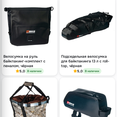
Велосумка на руль
Подседельная велосумка
байкпакинг-комплект с
для байкпакинга 13 л с roll-
пеналом, чёрная
top, чёрная
5,0
5,0
В наличии
В наличии