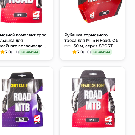
мозной комплект трос
Рубашка тормозного
убашка для
троса для МТБ и Road, Ø5
сейного велосипеда,
мм, 50 м, серия SPORT
жавейка 1.5 мм, серия
5,0
(11)
5,0
(10)
В наличии
В наличии
d Sport