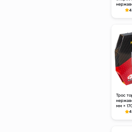
нержав
Sport, 
4
Трос то
нержаве
мм × 17
шт
4