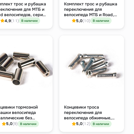
плект трос и рубашка
Комплект трос и рубашка
еключения для МТБ и
переключения для
d велосипедов, серия
велосипеда МТБ и Road,
CE, нержавеющая
нержавейка, серия SPORT
4,9
(11)
5,0
(10)
В наличии
В наличии
ль
(с концевиками)
цевики тормозной
Концевики троса
ашки велосипеда
переключения для
аллические без
велосипеда обжимные,
ика, Ø5 мм, упаковка
Ø1.2 мм × 10 мм, 500 штук
5,0
(9)
5,0
(12)
В наличии
В наличии
 штук