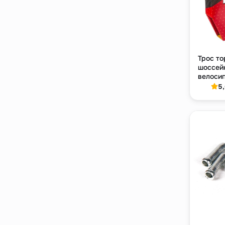
Трос то
шоссей
велосип
нержав
5
мм × 17
шт