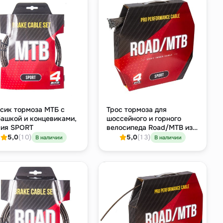
сик тормоза МТБ с
Трос тормоза для
ашкой и концевиками,
шоссейного и горного
рия SPORT
велосипеда Road/MTB из
нержавеющей стали, Ø1.5
5,0
(10)
5,0
(13)
В наличии
В наличии
мм × 1700 мм, бухта 100
шт