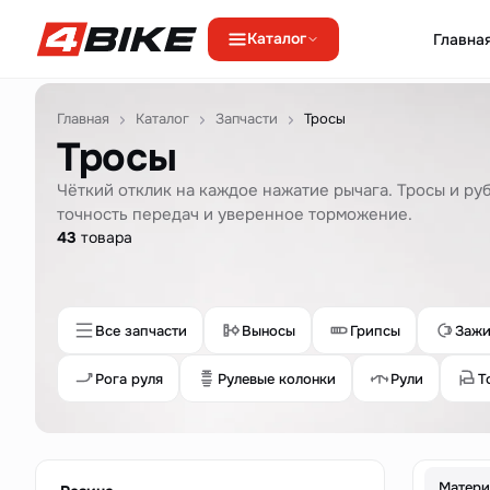
Каталог
Главна
Перейти к содержимому
Главная
Каталог
Запчасти
Тросы
Тросы
Чёткий отклик на каждое нажатие рычага. Тросы и р
точность передач и уверенное торможение.
43
товара
Все запчасти
Выносы
Грипсы
Зажи
Рога руля
Рулевые колонки
Рули
Т
Матери