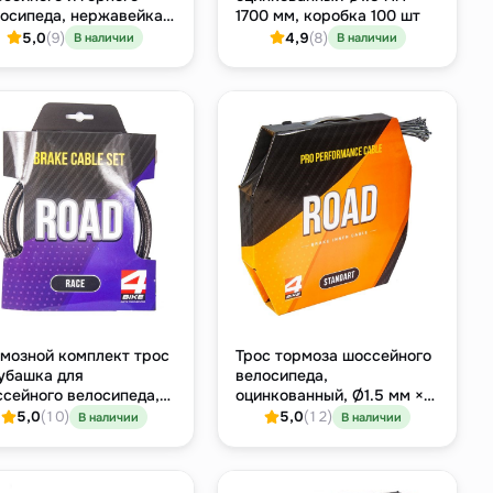
осипеда, нержавейка,
1700 мм, коробка 100 шт
ия Sport, ROAD/MTB
5,0
(9)
4,9
(8)
В наличии
В наличии
мозной комплект трос
Трос тормоза шоссейного
убашка для
велосипеда,
сейного велосипеда,
оцинкованный, Ø1.5 мм ×
жавеющая сталь 1.5
1700 мм, бобышка
5,0
(10)
5,0
(12)
В наличии
В наличии
 рубашка 5 мм, серия
Shimano, бухта 100 шт
d Race