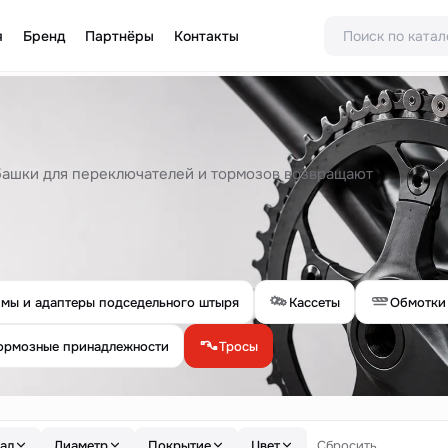
я
Бренд
Партнёры
Контакты
убашки для переключателей и тормозов возвращают
мы и адаптеры подседельного штыря
Кассеты
Обмотки
ормозные принадлежности
Тросы
ал
Диаметр
Покрытие
Цвет
Сбросить