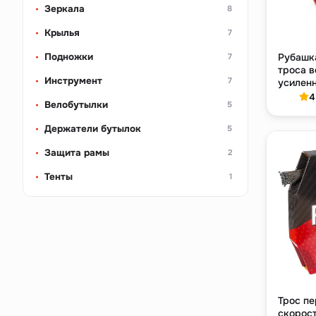
Зеркала
8
Крылья
7
Подножки
Рубашк
7
троса 
Инструмент
7
усиленн
покрыти
4
Велобутылки
5
Держатели бутылок
5
Защита рамы
2
Тенты
1
Трос п
скорос