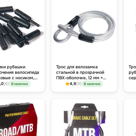
ики рубашки
Трос для велозамка
Тро
ючения велосипеда
стальной в прозрачной
руб
овые с носиком,
ПВХ-оболочке, 12 мм ×
се
200 штук в банке
1200 мм, с двумя петлями
,0
(8)
4,9
(9)
В наличии
В наличии