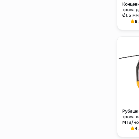
Концев
троса д
Ø1.5 мм
500 шт
5
Рубашк
троса 
MTB/Roa
50 м, ч
4