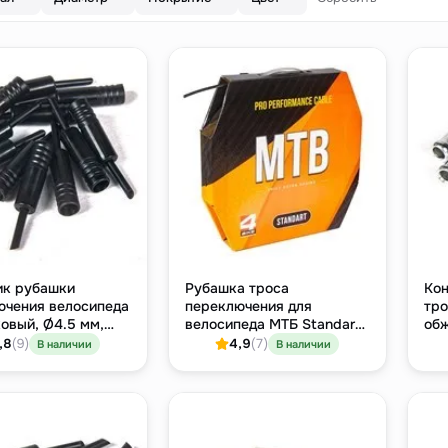
ик рубашки
Рубашка троса
Кон
ючения велосипеда
переключения для
тро
овый, Ø4.5 мм,
велосипеда МТБ Standart,
обж
Ø5 мм × 1 м, чёрная
,8
(9)
4,9
(7)
В наличии
В наличии