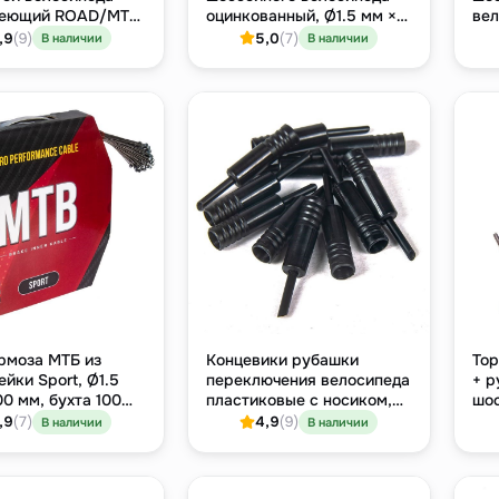
еющий ROAD/MTB
оцинкованный, Ø1.5 мм ×
вел
Ø1.1 мм × 2100 мм
1700 мм, бобышка Shimano
сер
,9
(9)
5,0
(7)
В наличии
В наличии
рмоза МТБ из
Концевики рубашки
Тор
йки Sport, Ø1.5
переключения велосипеда
+ р
00 мм, бухта 100
пластиковые с носиком,
шос
Ø4.5 мм, упаковка 200
нер
,9
(7)
4,9
(9)
В наличии
В наличии
штук
мм,
Roa