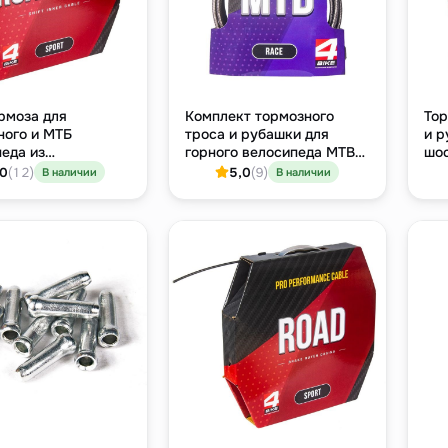
рмоза для
Комплект тормозного
Тор
ного и МТБ
троса и рубашки для
и р
еда из
горного велосипеда MTB
шос
еющей стали, Ø1.5
Race, нержавейка, с
нер
,0
(12)
5,0
(9)
В наличии
В наличии
00 мм, бухта 100
фурнитурой
Roa