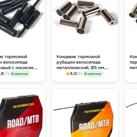
ик тормозной
Концевик тормозной
Кон
и велосипеда
рубашки велосипеда
пер
овый с носиком,
металлический, Ø5 мм,
мет
 штучно
штучно
нос
,9
(7)
5,0
(8)
В наличии
В наличии