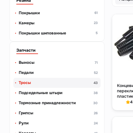
Резина
Покрышки
61
Камеры
23
Покрышки шипованные
5
Запчасти
Выносы
71
Педали
52
Тросы
43
Концев
перекл
Подседельные штыри
38
пластик
чёрный
4
Тормозные принадлежности
30
Грипсы
26
Рули
24