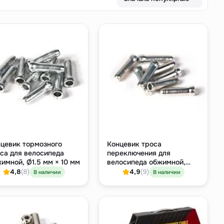
цевик тормозного
Концевик троса
са для велосипеда
переключения для
имной, Ø1.5 мм × 10 мм
велосипеда обжимной,
Ø1.2 мм × длина 10 мм,
4,8
(8)
4,9
(9)
В наличии
В наличии
штучно