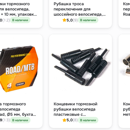
ики тормозного
Рубашка троса
Ком
ля велосипеда,
переключения для
пер
 × 10 мм, упаковка
шоссейного велосипеда,
Roa
ук
Ø4.5 мм × 50 м, бухта
RA
,0
(12)
5,0
(9)
В наличии
В наличии
ста
а тормозного
Концевики тормозной
Кон
велосипеда
рубашки велосипеда
руб
d, Ø5 мм, бухта
пластиковые с
мет
ёрная
удлинённым носиком, Ø5
нос
,9
(13)
5,0
(8)
В наличии
В наличии
мм, упаковка 200 штук
200