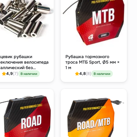
цевик рубашки
Рубашка тормозного
еключения велосипеда
троса МТБ Sport, Ø5 мм ×
аллический без
1 м
ика, Ø4.5 мм, штучно
4,9
(7)
4,8
(8)
В наличии
В наличии