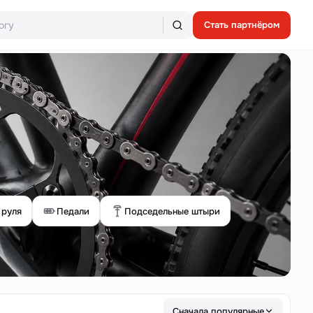
Стать партнёром
 руля
Педали
Подседельные штыри
Сначала популярные