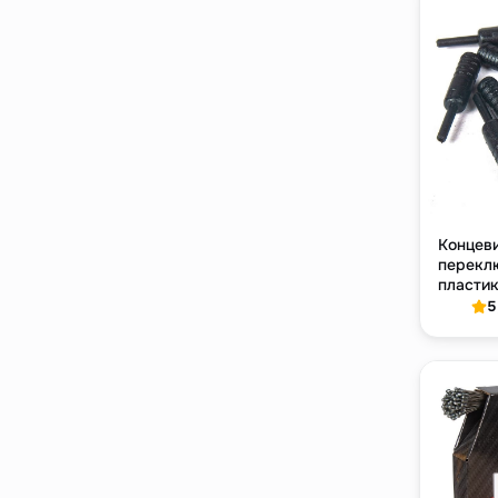
Концев
перекл
пластик
Ø4 мм, 
5