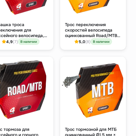
ашка троса
Трос переключения
еключения для
скоростей велосипеда
сейного велосипеда,
оцинкованный Road/MTB
5 мм × 1 м
Standard, Ø1.1 мм × 2100
4,9
(7)
5,0
(8)
В наличии
В наличии
мм
с тормоза для
Трос тормозной для МТБ
сейного и горного
оцинкованный Ø1.5 мм ×