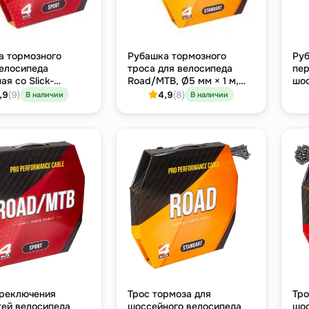
а тормозного
Рубашка тормозного
Руб
велосипеда
троса для велосипеда
пер
ая со Slick-
Road/MTB, Ø5 мм × 1 м,
шос
ем, Ø5 мм × 1 м
стандарт
Ø4.
,9
(9)
4,9
(8)
В наличии
В наличии
ереключения
Трос тормоза для
Тро
тей велосипеда
шоссейного велосипеда
шос