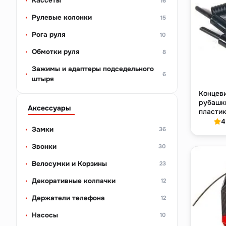
Кассеты
16
Рулевые колонки
15
Рога руля
10
Обмотки руля
8
Зажимы и адаптеры подседельного
6
штыря
Концев
рубашк
Аксессуары
пластик
Ø5 мм,
4
Замки
36
Звонки
30
Велосумки и Корзины
23
Декоративные колпачки
12
Держатели телефона
12
Насосы
10