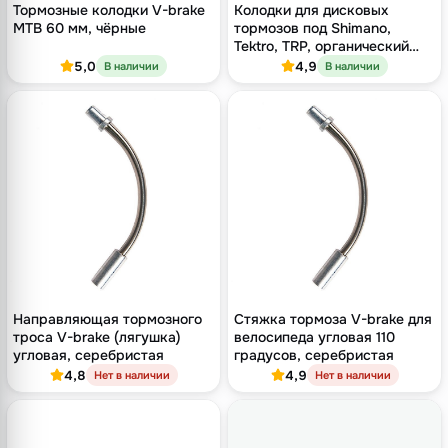
Тормозные колодки V-brake
Колодки для дисковых
MTB 60 мм, чёрные
тормозов под Shimano,
Tektro, TRP, органический
компаунд
5,0
4,9
В наличии
В наличии
Направляющая тормозного
Стяжка тормоза V-brake для
троса V-brake (лягушка)
велосипеда угловая 110
угловая, серебристая
градусов, серебристая
4,8
4,9
Нет в наличии
Нет в наличии