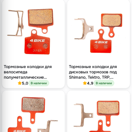
Тормозные колодки для
Тормозные колодки для
велосипеда
дисковых тормозов под
полуметаллические
Shimano, Tektro, TRP,
дисковые, под тормоза
полуметаллический
5,0
4,9
В наличии
В наличии
Hayes
компаунд