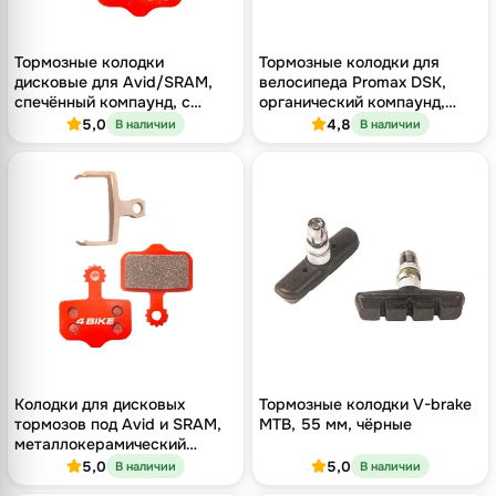
Тормозные колодки
Тормозные колодки для
дисковые для Avid/SRAM,
велосипеда Promax DSK,
спечённый компаунд, с
органический компаунд,
металлическим
дисковые
5,0
4,8
В наличии
В наличии
теплоотводом
Колодки для дисковых
Тормозные колодки V-brake
тормозов под Avid и SRAM,
MTB, 55 мм, чёрные
металлокерамический
компаунд
5,0
5,0
В наличии
В наличии