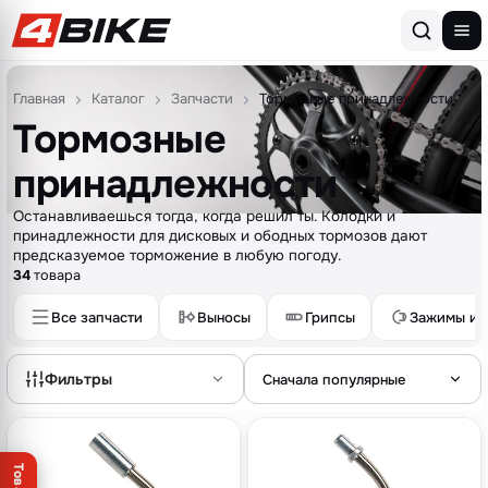
Перейти к содержимому
Главная
Каталог
Запчасти
Тормозные принадлежности
Тормозные
принадлежности
Останавливаешься тогда, когда решил ты. Колодки и
принадлежности для дисковых и ободных тормозов дают
предсказуемое торможение в любую погоду.
34
товара
Все запчасти
Выносы
Грипсы
Зажимы и 
Фильтры
Сначала популярные