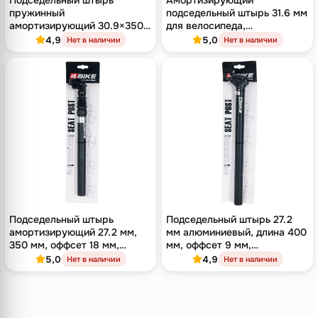
Подседельный штырь
Амортизирующий
пружинный
подседельный штырь 31.6 мм
амортизирующий 30.9×350
для велосипеда,
мм, алюминий, чёрный
одноболтовый, длина 350
4,9
5,0
Нет в наличии
Нет в наличии
мм, оффсет 18 мм, чёрный
Подседельный штырь
Подседельный штырь 27.2
амортизирующий 27.2 мм,
мм алюминиевый, длина 400
350 мм, оффсет 18 мм,
мм, оффсет 9 мм,
однополозный зажим,
двухболтовый замок, чёрный
5,0
4,9
Нет в наличии
Нет в наличии
алюминий