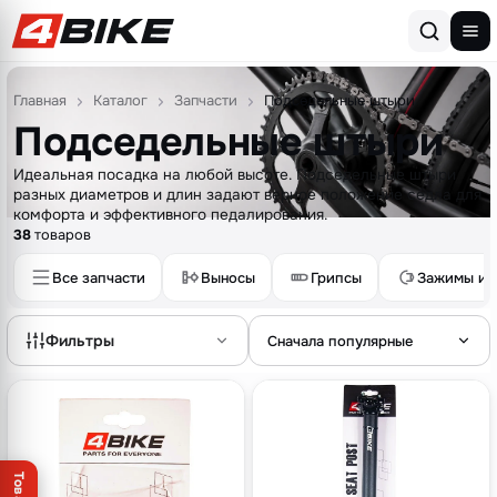
Перейти к содержимому
Главная
Каталог
Запчасти
Подседельные штыри
Подседельные штыри
Идеальная посадка на любой высоте. Подседельные штыри
разных диаметров и длин задают верное положение седла для
комфорта и эффективного педалирования.
38
товаров
Все запчасти
Выносы
Грипсы
Зажимы и 
Фильтры
Сначала популярные