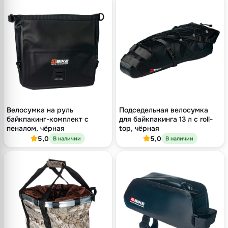
Велосумка на руль
Подседельная велосумка
байкпакинг-комплект с
для байкпакинга 13 л с roll-
пеналом, чёрная
top, чёрная
5,0
5,0
В наличии
В наличии