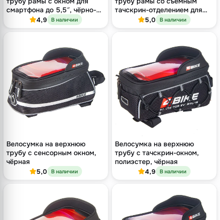
трубу рамы с окном для
трубу рамы со съёмным
смартфона до 5,5″, чёрно-
тачскрин-отделением для
синяя, 19×15×12,5 см
смартфона до 5,5″, чёрно-
4,9
5,0
В наличии
В наличии
красная
Велосумка на верхнюю
Велосумка на верхнюю
трубу с сенсорным окном,
трубу с тачскрин-окном,
чёрная
полиэстер, чёрная
5,0
4,9
В наличии
В наличии