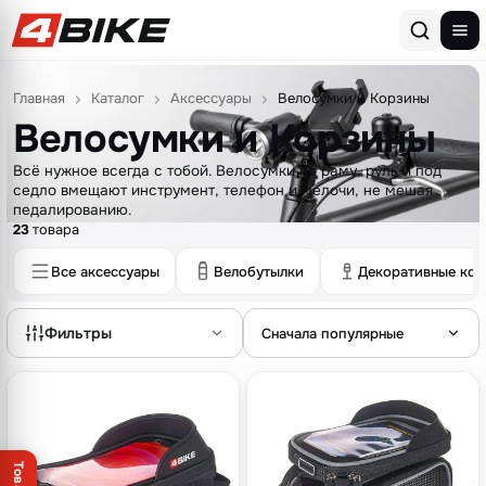
Перейти к содержимому
Главная
Каталог
Аксессуары
Велосумки и Корзины
Велосумки и Корзины
Всё нужное всегда с тобой. Велосумки на раму, руль и под
седло вмещают инструмент, телефон и мелочи, не мешая
педалированию.
23
товара
Все аксессуары
Велобутылки
Декоративные кол
Фильтры
Сначала популярные