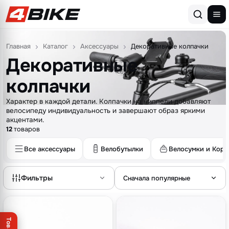
Перейти к содержимому
Главная
Каталог
Аксессуары
Декоративные колпачки
Декоративные
колпачки
Характер в каждой детали. Колпачки на ниппели добавляют
велосипеду индивидуальность и завершают образ яркими
акцентами.
12
товаров
Все аксессуары
Велобутылки
Велосумки и Корз
Фильтры
Сначала популярные