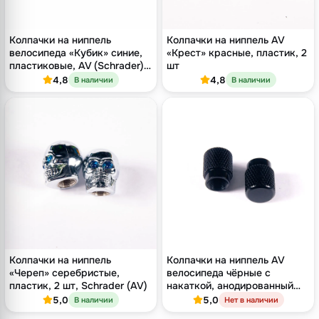
Колпачки на ниппель
Колпачки на ниппель AV
велосипеда «Кубик» синие,
«Крест» красные, пластик, 2
пластиковые, AV (Schrader),
шт
2 шт
4,8
4,8
В наличии
В наличии
Колпачки на ниппель
Колпачки на ниппель AV
«Череп» серебристые,
велосипеда чёрные с
пластик, 2 шт, Schrader (AV)
накаткой, анодированный
алюминий, 2 шт
5,0
5,0
В наличии
Нет в наличии