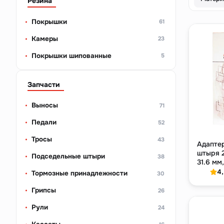
Резина
Покрышки
61
Камеры
23
Покрышки шипованные
5
Запчасти
Выносы
71
Педали
52
Тросы
43
Адапте
штыря 2
Подседельные штыри
38
31.6 мм
4
Тормозные принадлежности
30
Грипсы
26
Рули
24