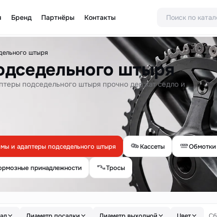
я
Бренд
Партнёры
Контакты
дельного штыря
одседельного штыря
птеры подседельного штыря прочно держат седло и
мы и адаптеры подседельного штыря
Кассеты
Обмотки
ормозные принадлежности
Тросы
ал
Диаметр посадки
Диаметр выходной
Цвет
Сб