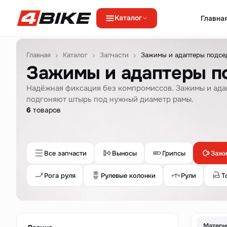
Каталог
Главна
Перейти к содержимому
Главная
Каталог
Запчасти
Зажимы и адаптеры подсе
Зажимы и адаптеры п
Надёжная фиксация без компромиссов. Зажимы и ада
подгоняют штырь под нужный диаметр рамы.
6
товаров
Все запчасти
Выносы
Грипсы
Зажи
Рога руля
Рулевые колонки
Рули
Т
Матери