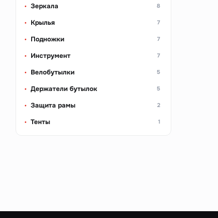
Зеркала
8
Крылья
7
Подножки
7
Инструмент
7
Велобутылки
5
Держатели бутылок
5
Защита рамы
2
Тенты
1