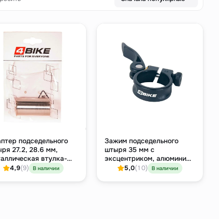
птер подседельного
Зажим подседельного
ря 27.2, 28.6 мм,
штыря 35 мм с
аллическая втулка-
эксцентриком, алюминий,
еходник, серебристый
чёрный
4,9
(9)
5,0
(10)
В наличии
В наличии