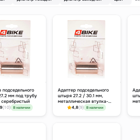
р подседельного
Адаптер подседельного
Ада
7.2 мм под трубу
штыря 27.2 / 30.1 мм,
шты
, серебристый
металлическая втулка-
мет
переходник
пер
,9
(10)
4,8
(9)
В наличии
В наличии