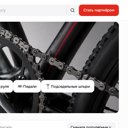
Стать партнёром
 руля
Педали
Подседельные штыри
росить
Сначала популярные