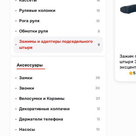
Кассеты
16
Рулевые колонки
15
Рога руля
10
Обмотки руля
8
Зажимы и адаптеры подседельного
6
штыря
Зажим 
штыря 3
Аксессуары
эксцент
чёрный
5
Замки
36
Звонки
30
Велосумки и Корзины
23
Декоративные колпачки
12
Держатели телефона
12
Насосы
10